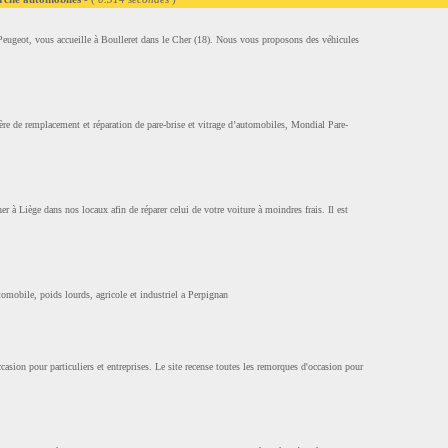
Peugeot, vous accueille à Boulleret dans le Cher (18). Nous vous proposons des véhicules
ère de remplacement et réparation de pare-brise et vitrage d’automobiles, Mondial Pare-
er à Liège dans nos locaux afin de réparer celui de votre voiture à moindres frais. Il est
utomobile, poids lourds, agricole et industriel a Perpignan
asion pour particuliers et entreprises. Le site recense toutes les remorques d'occasion pour