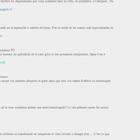
faciliter les déplacements que vous souhaitez faire en ville, en périphérie, à l’aéroport...Ou
pagnie.fr/
izado en la reparación o cambio de lunas. Pon tu coche en las manos más especializadas en
es/
ulation 93
 bureaux du spécialiste de la carte grise et des assurances temporaires, Qatar Cars à
e.fr/
vence
ssure vos navettes aéroports et gares ainsi que tous vos trajets d’affaire ou touristiques
s a2 et vous souhaitez acheter une moto homologuée? Ce site présente toutes les motos
 utilitaire se transformait en campervan et vous invitait a changer d'air ... C'est ce que