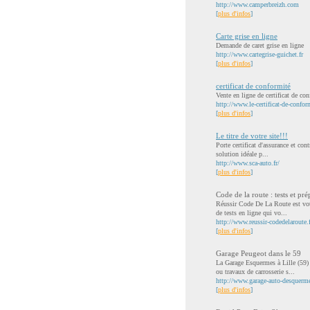
http://www.camperbreizh.com
[
plus d'infos
]
Carte grise en ligne
Demande de caret grise en ligne
http://www.cartegrise-guichet.fr
[
plus d'infos
]
certificat de conformité
Vente en ligne de certificat de co
http://www.le-certificat-de-conform
[
plus d'infos
]
Le titre de votre site!!!
Porte certificat d'assurance et con
solution idéale p...
http://www.sca-auto.fr/
[
plus d'infos
]
Code de la route : tests et pré
Réussir Code De La Route est votre
de tests en ligne qui vo...
http://www.reussir-codedelaroute.f
[
plus d'infos
]
Garage Peugeot dans le 59
La Garage Esquermes à Lille (59) 
ou travaux de carrosserie s...
http://www.garage-auto-desquerme
[
plus d'infos
]