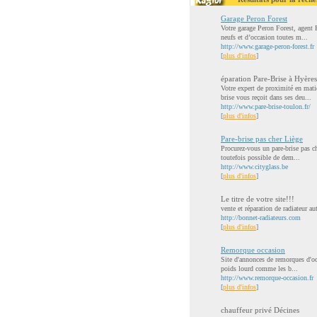
Garage Peron Forest
Votre garage Peron Forest, agent 
neufs et d’occasion toutes m...
http://www.garage-peron-forest.fr
[
plus d'infos
]
éparation Pare-Brise à Hyères
Votre expert de proximité en mati
brise vous reçoit dans ses deu...
http://www.pare-brise-toulon.fr/
[
plus d'infos
]
Pare-brise pas cher Liège
Procurez-vous un pare-brise pas ch
toutefois possible de dem...
http://www.cityglass.be
[
plus d'infos
]
Le titre de votre site!!!
vente et réparation de radiateur a
http://bonnet-radiateurs.com
[
plus d'infos
]
Remorque occasion
Site d'annonces de remorques d'occ
poids lourd comme les b...
http://www.remorque-occasion.fr
[
plus d'infos
]
chauffeur privé Décines