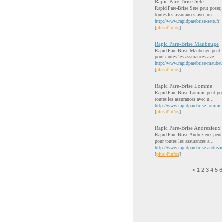
Rapid Pare-Brise Sète
Rapid Pare-Brise Sète peut poser,
toutes les assurances avec un...
http://www.rapidparebrise-sete.fr
[
plus d'infos
]
Rapid Pare-Brise Maubeuge
Rapid Pare-Brise Maubeuge peut po
pour toutes les assurances ave...
http://www.rapidparebrise-maubeu
[
plus d'infos
]
Rapid Pare-Brise Lomme
Rapid Pare-Brise Lomme peut poser
toutes les assurances avec u...
http://www.rapidparebrise-lomme.
[
plus d'infos
]
Rapid Pare-Brise Andrezieux
Rapid Pare-Brise Andrezieux peut 
pour toutes les assurances a...
http://www.rapidparebrise-andrezi
[
plus d'infos
]
<
1
2
3
4
5
6