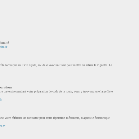
nformité
ite.fr
trôle technique en PVC rigide, solide et avec un tiroir pour mettre ou retirer la vignette. La
parations
 partenaire pendant votre préparation de code de la route, vous y trouverez une large liste
r/
est votre référence de confiance pour toute réparation mécanique, diagnostic électronique
s.fr/