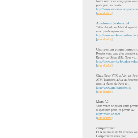
Notre service est conçu pour vous 
juste pour les balade...
http://www.vtc-luxe-transport-com
[
plus d'infos
]
Autolunas Carabanchel
Taller ubicado en Madrid especial
este tipo de reparación. ...
http://www.autolunascarabanchel.
[
plus d'infos
]
Changement plaque immatric
Rendez vous sans plus attendre aux
Epinay-sur-Seine (93). Nous ve...
http://www.service-location-voitur
[
plus d'infos
]
Chauffeur VTC a Aix-en-Pro
ATM Transferts à Aix en Provence a
dans la région du Pays d’...
http://www.atm-transferts.fr/
[
plus d'infos
]
Moto A2
Vous venez de passer votre permi
disponibles pour les permis A2.
http://moto-a2.com
[
plus d'infos
]
camperbreizh
Et si en moins de 10 minutes votre
Camperbreizh vous prop...