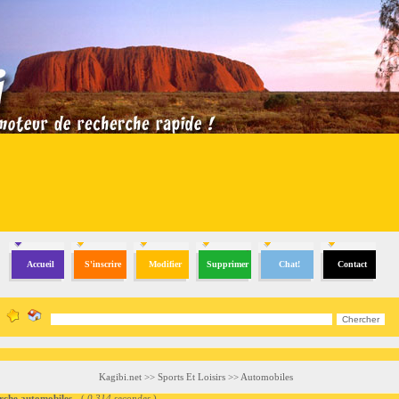
Accueil
S'inscrire
Modifier
Supprimer
Chat!
Contact
Kagibi.net
>>
Sports Et Loisirs
>>
Automobiles
he automobiles
- (
0.314 secondes
)