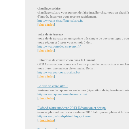
chauffage solaire
chauffage solaire vous permet de faire installer chez vous un chauffa
d’impôt. Inscrivez vous recevez rapidement...
http://www.le-chauffage-solaire.fr/
[
plus d'infos
]
votre devis travaux
votre devis travaux est un système très simple de devis en ligne : vou
votre région et 5 pros vous envois 5 de...
http://www.votredevistravaux.fr/
[
plus d'infos
]
Entreprise de construction dans le Hainaut
GED Construction donne vie à votre projet de construction et se char
vous livrer une maison clé en main. De la...
http://www.ged-construction.be/
[
plus d'infos
]
Le titre de votre site!!!
Restauration de tapisseries anciennes (réparation de tapisseries et rest
http://www.tapisseries-aubusson.com/
[
plus d'infos
]
Plafond platre moderne 2013 Décoration et design
trouvez plafond marocain moderne 2013 fabriqué en platre et bois s
http://www.plafond-platre.blogspot.com
[
plus d'infos
]