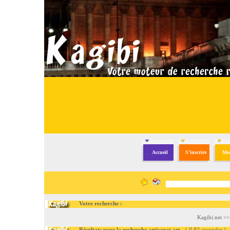
Accueil
S'inscrire
Mod
Votre recherche :
Kagibi.net
>
Résultats pour la recherche artisanat art
- (
0.83 secondes
)