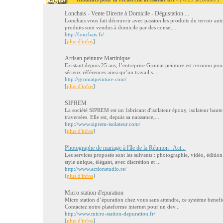
Lonchais - Vente Directe à Domicile - Dégustation ...
Lonchais vous fait découvrir avec passion les produits du terroir aut
produits sont vendus à domicile par des consei...
http://lonchais.fr/
[
plus d'infos
]
Artisan peinture Martinique
Existant depuis 25 ans, l’entreprise Gromat peinture est reconnu pour
sérieux références ainsi qu’un travail s...
http://gromatpeinture.com/
[
plus d'infos
]
SIPREM
La société SIPREM est un fabricant d'isolateur époxy, isolateur haut
traversées. Elle est, depuis sa naissance,...
http://www.siprem-isolateur.com/
[
plus d'infos
]
Photographe de mariage à l'île de la Réunion : Act...
Les services proposés sont les suivants : photographie, vidéo, éditi
style unique, élégant, avec discrétion et ...
http://www.actionstudio.re/
[
plus d'infos
]
Micro station d'epuration
Micro station d’épuration chez vous sans attendre, ce système benefic
Contactez notre plateforme internet pour un dev...
http://www.micro-station-depuration.fr/
[
plus d'infos
]