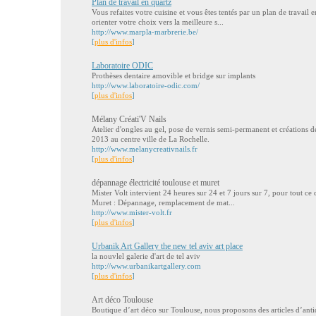
Plan de travail en quartz
Vous refaites votre cuisine et vous êtes tentés par un plan de travail
orienter votre choix vers la meilleure s...
http://www.marpla-marbrerie.be/
[
plus d'infos
]
Laboratoire ODIC
Prothèses dentaire amovible et bridge sur implants
http://www.laboratoire-odic.com/
[
plus d'infos
]
Mélany Créati'V Nails
Atelier d'ongles au gel, pose de vernis semi-permanent et créations 
2013 au centre ville de La Rochelle.
http://www.melanycreativnails.fr
[
plus d'infos
]
dépannage électricité toulouse et muret
Mister Volt intervient 24 heures sur 24 et 7 jours sur 7, pour tout ce 
Muret : Dépannage, remplacement de mat...
http://www.mister-volt.fr
[
plus d'infos
]
Urbanik Art Gallery the new tel aviv art place
la nouvlel galerie d'art de tel aviv
http://www.urbanikartgallery.com
[
plus d'infos
]
Art déco Toulouse
Boutique d’art déco sur Toulouse, nous proposons des articles d’antiqu