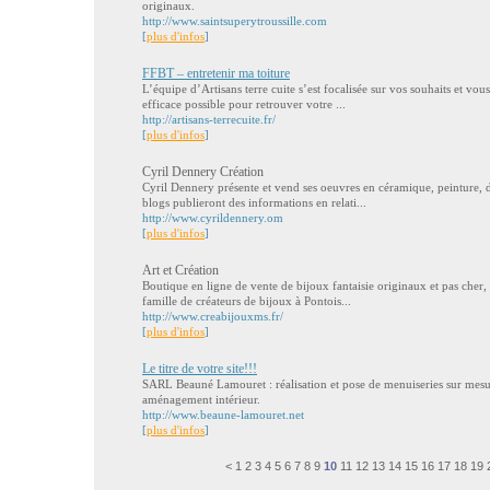
originaux.
http://www.saintsuperytroussille.com
[
plus d'infos
]
FFBT – entretenir ma toiture
L’équipe d’Artisans terre cuite s’est focalisée sur vos souhaits et vou
efficace possible pour retrouver votre ...
http://artisans-terrecuite.fr/
[
plus d'infos
]
Cyril Dennery Création
Cyril Dennery présente et vend ses oeuvres en céramique, peinture, d
blogs publieront des informations en relati...
http://www.cyrildennery.om
[
plus d'infos
]
Art et Création
Boutique en ligne de vente de bijoux fantaisie originaux et pas cher,
famille de créateurs de bijoux à Pontois...
http://www.creabijouxms.fr/
[
plus d'infos
]
Le titre de votre site!!!
SARL Beauné Lamouret : réalisation et pose de menuiseries sur mesure
aménagement intérieur.
http://www.beaune-lamouret.net
[
plus d'infos
]
<
1
2
3
4
5
6
7
8
9
10
11
12
13
14
15
16
17
18
19