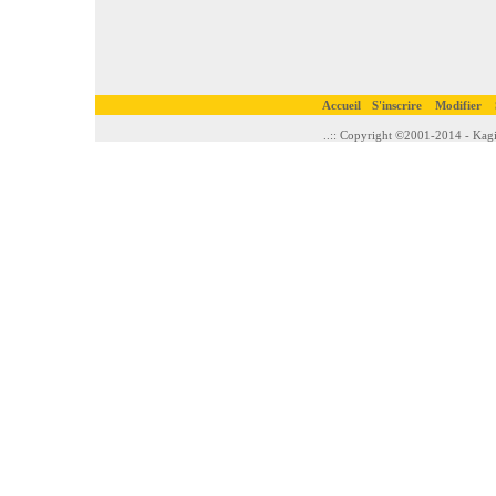
Accueil
S'inscrire
Modifier
..:: Copyright ©2001-2014 - Kagi