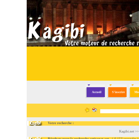
Accueil
S'inscrire
Mod
Votre recherche :
Kagibi.net
>
Résultats pour la recherche artisanat art
- (
0.153 secondes
)