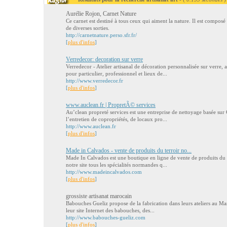
Aurélie Rojon, Carnet Nature
Ce carnet est destiné à tous ceux qui aiment la nature. Il est composé
de diverses sorties.
http://carnetnature.perso.sfr.fr/
[
plus d'infos
]
Verredecor: decoration sur verre
Verredecor - Atelier artisanal de décoration personnalisée sur verre,
pour particulier, professionnel et lieux de...
http://www.verredecor.fr
[
plus d'infos
]
www.auclean.fr | PropretÃ© services
Au’clean propreté services est une entreprise de nettoyage basée sur
l’entretien de copropriétés, de locaux pro...
http://www.auclean.fr
[
plus d'infos
]
Made in Calvados - vente de produits du terroir no...
Made In Calvados est une boutique en ligne de vente de produits du
notre site tous les spécialités normandes q...
http://www.madeincalvados.com
[
plus d'infos
]
grossiste artisanat marocain
Babouches Gueliz propose de la fabrication dans leurs ateliers au Ma
leur site Internet des babouches, des...
http://www.babouches-gueliz.com
[
plus d'infos
]