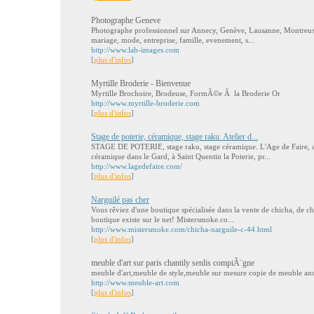
Photographe Geneve
Photographe professionnel sur Annecy, Genève, Lausanne, Montreux
mariage, mode, entreprise, famille, evenement, s...
http://www.lab-images.com
[
plus d'infos
]
Myrtille Broderie - Bienvenue
Myrtille Brochoire, Brodeuse, FormÃ©e Ã la Broderie Or
http://www.myrtille-broderie.com
[
plus d'infos
]
Stage de poterie, céramique, stage raku. Atelier d...
STAGE DE POTERIE, stage raku, stage céramique. L'Age de Faire, ate
céramique dans le Gard, à Saint Quentin la Poterie, pr...
http://www.lagedefaire.com/
[
plus d'infos
]
Narguilé pas cher
Vous rêviez d'une boutique spécialisée dans la vente de chicha, de c
boutique existe sur le net! Mistersmoke.co...
http://www.mistersmoke.com/chicha-narguile-c-44.html
[
plus d'infos
]
meuble d'art sur paris chantily senlis compiÃ¨gne
meuble d'art,meuble de style,meuble sur mesure copie de meuble anc
http://www.meuble-art.com
[
plus d'infos
]