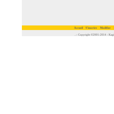
Accueil
S'inscrire
Modifier
..:: Copyright ©2001-2014 - Kagi