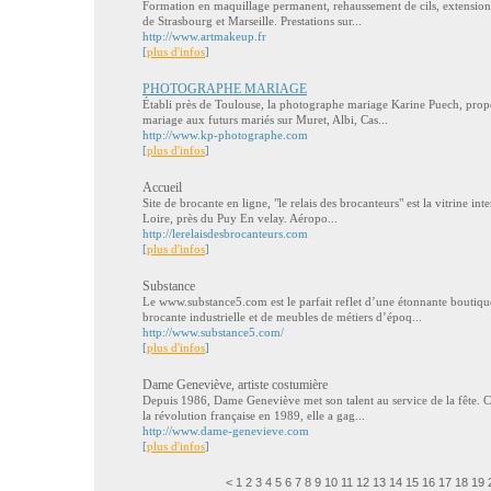
Formation en maquillage permanent, rehaussement de cils, extension d
de Strasbourg et Marseille. Prestations sur...
http://www.artmakeup.fr
[
plus d'infos
]
PHOTOGRAPHE MARIAGE
Établi près de Toulouse, la photographe mariage Karine Puech, propo
mariage aux futurs mariés sur Muret, Albi, Cas...
http://www.kp-photographe.com
[
plus d'infos
]
Accueil
Site de brocante en ligne, "le relais des brocanteurs" est la vitrine i
Loire, près du Puy En velay. Aéropo...
http://lerelaisdesbrocanteurs.com
[
plus d'infos
]
Substance
Le www.substance5.com est le parfait reflet d’une étonnante bout
brocante industrielle et de meubles de métiers d’époq...
http://www.substance5.com/
[
plus d'infos
]
Dame Geneviève, artiste costumière
Depuis 1986, Dame Geneviève met son talent au service de la fête. Co
la révolution française en 1989, elle a gag...
http://www.dame-genevieve.com
[
plus d'infos
]
<
1
2
3
4
5
6
7
8
9
10
11
12
13
14
15
16
17
18
19