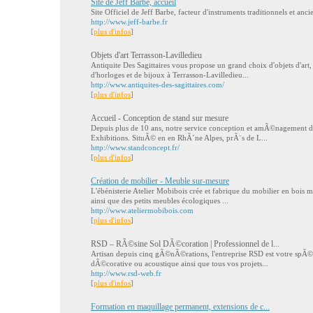
Site de Jeff Barbe, accueil
Site Officiel de Jeff Barbe, facteur d'instruments traditionnels et anci
http://www.jeff-barbe.fr
[
plus d'infos
]
Objets d'art Terrasson-Lavilledieu
Antiquite Des Sagittaires vous propose un grand choix d'objets d'art,
d'horloges et de bijoux à Terrasson-Lavilledieu...
http://www.antiquites-des-sagittaires.com/
[
plus d'infos
]
Accueil - Conception de stand sur mesure
Depuis plus de 10 ans, notre service conception et amÃ©nagement 
Exhibitions. SituÃ© en en RhÃ´ne Alpes, prÃ¨s de L...
http://www.standconcept.fr/
[
plus d'infos
]
Création de mobilier - Meuble sur-mesure
L'ébénisterie Atelier Mobibois crée et fabrique du mobilier en bois m
ainsi que des petits meubles écologiques ...
http://www.ateliermobibois.com
[
plus d'infos
]
RSD – RÃ©sine Sol DÃ©coration | Professionnel de l...
Artisan depuis cinq gÃ©nÃ©rations, l'entreprise RSD est votre spÃ©
dÃ©corative ou acoustique ainsi que tous vos projets...
http://www.rsd-web.fr
[
plus d'infos
]
Formation en maquillage permanent, extensions de c...