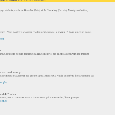
 pays du bois proche de Grenoble (Isère) et de Chambéry (Savoie), Moletys collection,
vence . Vous voulez y séjourner, y aller régulièrement, y revenir !!! Vous aimez les points
.com
ux
rine Boutique est une boutique en ligne qui invite ses clients à découvrir des produits
n aux meilleurs prix
x meilleurs prix Acheter des grandes appellations de la Vallée du Rhône à prix domaine est
dex.php
age dâ€™index
etes, aux ecrivains en herbe et à tous ceux qui aiment ecrire, lire et partager
/poemes/