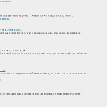
uriosite.com/
, mariages, repas de groupe... livraison sur Pau et agglo : pizzas, sushis...
m-creation
 et d'artisanat Afr...
igne qui propose des objets d'art et artisanaux africains, nous importons directement
cien,tours de magie,vi...
n le magicien,tours de magie,tour magie avec carte,apprendre tour magie, jeux animation
t.com
 Vivant est une marque du Ministère de l’Economie, des Finances et de l’Industrie, mis en
m
s est spécialisée dans la fabrication d'articles céramiques à usage domestique, poterie