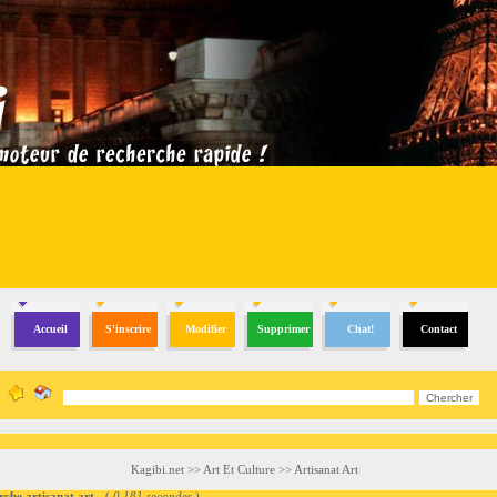
Accueil
S'inscrire
Modifier
Supprimer
Chat!
Contact
Kagibi.net
>>
Art Et Culture
>>
Artisanat Art
e artisanat art
- (
0.181 secondes
)