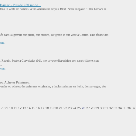
Hamac - Plus de 250 modè...
é dans la vente de hamacs latino américains depuis 1988. Notre magasin 100% hamacs se
..
sée dans la gravure sur pierre, sur marbre, sur granit et sur verre à Castres. Elle réalise des
.com
 Raquin, basée à Corveissiat (01), met a votre disposition son savoir-faire et son
..
1.com
ou Acheter Peintures...
endre ou achetez des peintures originales, y inclus peinture en huile, des paysages, des
7
8
9
10
11
12
13
14
15
16
17
18
19
20
21
22
23
24
25
26
27
28
29
30
31
32
33
34
35
36
37