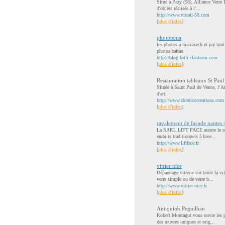
Situé à Pazy (58), Alliance Verre L
d'objets réalisés à l'...
http://www.vitrail-58.com
[
plus d'infos
]
phototema
les photos a marrakech et par tout
photos caftan
http://blog-lotfi.clanteam.com
[
plus d'infos
]
Restauration tableaux St Pau
Située à Saint Paul de Vence, l’At
d'art.
http://www.chiericocreations.com
[
plus d'infos
]
ravalement de façade nantes 
La SARL LIFT FACE assure le rava
enduits traditionnels à base...
http://www.liftface.fr
[
plus d'infos
]
vitrier nice
Dépannage vitrerie sur toute la vi
verre simple ou de verre b...
http://www.vitrier-nice.fr
[
plus d'infos
]
Antiquités Peguilhan
Robert Montagut vous ouvre les po
des œuvres uniques et orig...