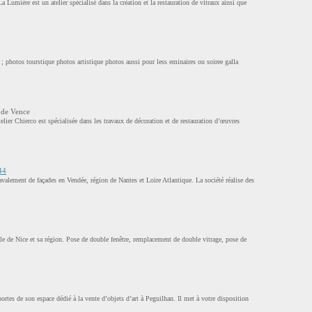
a Lumière est un atelier spécialisé dans la création et la restauration de vitraux ainsi que
 ; photos tourstique photos artistique photos aussi pour less eminaires ou soiree galla
l de Vence
elier Chierco est spécialisée dans les travaux de décoration et de restauration d’œuvres
44
lement de façades en Vendée, région de Nantes et Loire Atlantique. La société réalise des
lle de Nice et sa région. Pose de double fenêtre, remplacement de double vitrage, pose de
rtes de son espace dédié à la vente d’objets d’art à Peguilhan. Il met à votre disposition