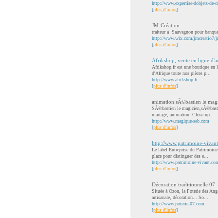
http://www.expertise-dobjets-de-c
[
plus d'infos
]
JM-Création
traiteur à Sauvagnon pour banquets
http://www.wix.com/jmcreatio7/j
[
plus d'infos
]
Afrikshop, vente en ligne d'art
Afrikshop.fr est une boutique en l
d'Afrique toute nos pièces p...
http://www.afrikshop.fr
[
plus d'infos
]
animation:sÃ©bastien le magi
SÃ©bastien le magicien,sÃ©bastie
mariage, animation: Close-up ,...
http://www.magique-seb.com
[
plus d'infos
]
http://www.patrimoine-vivan
Le label Entreprise du Patrimoine
place pour distinguer des e...
http://www.patrimoine-vivant.co
[
plus d'infos
]
Décoration traditionnelle 07
Située à Ozon, la Poterie des Ange
artisanale, décoration... So...
http://www.poterie-07.com
[
plus d'infos
]