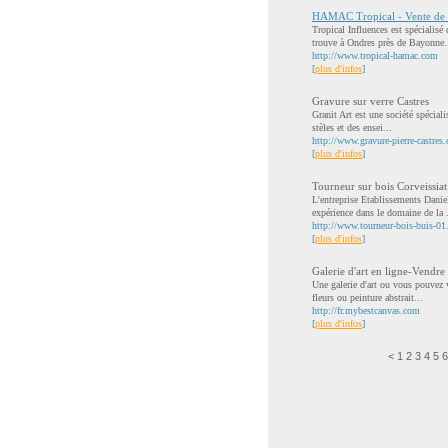
HAMAC Tropical - Vente de 
Tropical Influences est spécialis
trouve à Ondres près de Bayonne.
http://www.tropical-hamac.com
[
plus d'infos
]
Gravure sur verre Castres
Granit Art est une société spéciali
stèles et des ensei...
http://www.gravure-pierre-castres
[
plus d'infos
]
Tourneur sur bois Corveissiat
L'entreprise Etablissements Daniel
expérience dans le domaine de la .
http://www.tourneur-bois-buis-0
[
plus d'infos
]
Galerie d'art en ligne-Vendre 
Une galerie d'art ou vous pouvez v
fleurs ou peinture abstrait...
http://fr.mybestcanvas.com
[
plus d'infos
]
<
1
2
3
4
5
6