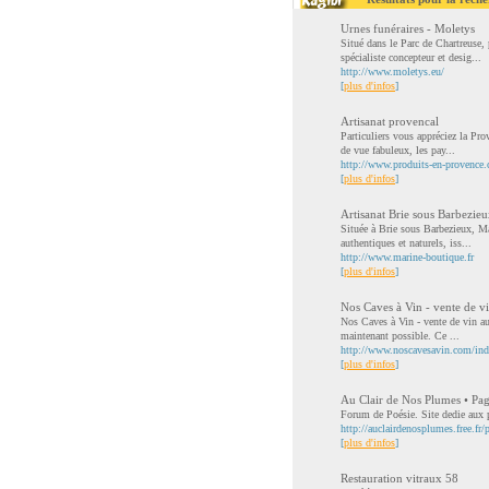
Urnes funéraires - Moletys
Situé dans le Parc de Chartreuse,
spécialiste concepteur et desig...
http://www.moletys.eu/
[
plus d'infos
]
Artisanat provencal
Particuliers vous appréciez la Pro
de vue fabuleux, les pay...
http://www.produits-en-provence
[
plus d'infos
]
Artisanat Brie sous Barbezie
Située à Brie sous Barbezieux, Ma
authentiques et naturels, iss...
http://www.marine-boutique.fr
[
plus d'infos
]
Nos Caves à Vin - vente de vi
Nos Caves à Vin - vente de vin au
maintenant possible. Ce ...
http://www.noscavesavin.com/in
[
plus d'infos
]
Au Clair de Nos Plumes • P
Forum de Poésie. Site dedie aux po
http://auclairdenosplumes.free.fr
[
plus d'infos
]
Restauration vitraux 58