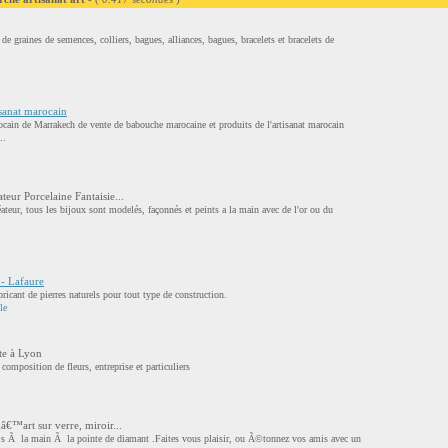
de graines de semences, colliers, bagues, alliances, bagues, bracelets et bracelets de
sanat marocain
ain de Marrakech de vente de babouche marocaine et produits de l'artisanat marocain
..
r Porcelaine Fantaisie...
ateur, tous les bijoux sont modelés, façonnés et peints a la main avec de l'or ou du
 - Lafaure
bricant de pierres naturels pour tout type de construction.
le
ste à Lyon
t composition de fleurs, entreprise et particuliers
€™art sur verre, miroir...
©s Ã la main Ã la pointe de diamant .Faites vous plaisir, ou Ã©tonnez vos amis avec un