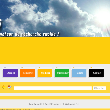
Accueil
S'inscrire
Modifier
Supprimer
Chat!
Contact
Kagibi.net
>>
Art Et Culture
>>
Artisanat Art
e artisanat art
- (
0.417 secondes
)