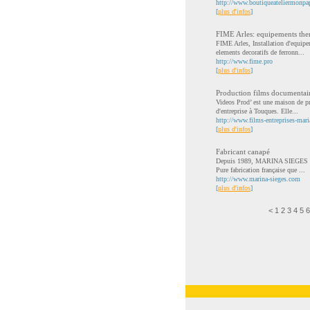
http://www.boutiqueateliermonpa
[
plus d'infos
]
FIME Arles: equipements therm
FIME Arles, Installation d'equipem
elements decoratifs de ferronn...
http://www.fime.pro
[
plus d'infos
]
Production films documentai
Videos Prod’ est une maison de pr
d'entreprise à Touques. Elle...
http://www.films-entreprises-mar
[
plus d'infos
]
Fabricant canapé
Depuis 1989, MARINA SIEGES est 
Pure fabrication française que ...
http://www.marina-sieges.com
[
plus d'infos
]
<
1
2
3
4
5
6