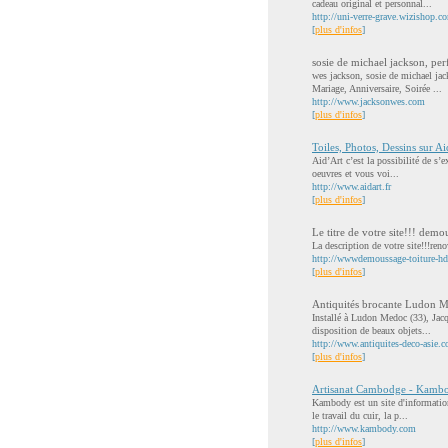
cadeau original et personnal...
http://uni-verre-grave.wizishop.c
[
plus d'infos
]
sosie de michael jackson, per
wes jackson, sosie de michael ja
Mariage, Anniversaire, Soirée ...
http://www.jacksonwes.com
[
plus d'infos
]
Toiles, Photos, Dessins sur Ai
Aid’Art c’est la possibilité de s’e
oeuvres et vous voi...
http://www.aidart.fr
[
plus d'infos
]
Le titre de votre site!!! demo
La description de votre site!!!reno
http://wwwdemoussage-toiture-h
[
plus d'infos
]
Antiquités brocante Ludon 
Installé à Ludon Medoc (33), Jacq
disposition de beaux objets...
http://www.antiquites-deco-asie.
[
plus d'infos
]
Artisanat Cambodge - Kamb
Kambody est un site d'information 
le travail du cuir, la p...
http://www.kambody.com
[
plus d'infos
]