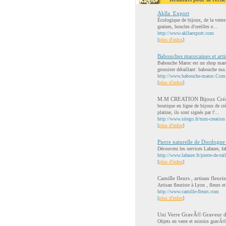
Aklla_Export
Écologique de bijoux, de la vente 
graines, boucles d'oreilles e...
http://www.akllaexport.com
[
plus d'infos
]
Babouches marocaines et arti
Babouche Maroc est un shop maroc
grossiste détaillant: babouche ma.
http://www.babouche-maroc.Com
[
plus d'infos
]
M.M CREATION Bijoux Créateu
boutique en ligne de bijoux de cré
platine, ils sont signés par l'...
http://www.sitego.fr/mm-creation
[
plus d'infos
]
Pierre naturelle de Dordogne
Découvrez les services Lafaure, fa
http://www.lafaure.fr/pierre-de-tail
[
plus d'infos
]
Camille fleurs , artisan fleuri
Artisan fleuriste à Lyon , fleurs e
http://www.camille-fleurs.com
[
plus d'infos
]
Uni Verre GravÃ© Graveur dâ
Objets en verre et miroirs gravÃ