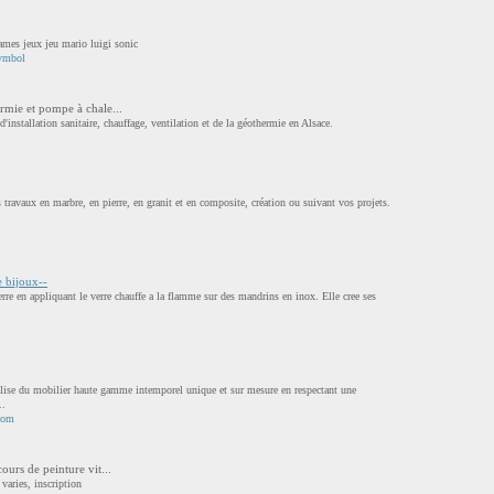
ames jeux jeu mario luigi sonic
ymbol
rmie et pompe à chale...
installation sanitaire, chauffage, ventilation et de la géothermie en Alsace.
s travaux en marbre, en pierre, en granit et en composite, création ou suivant vos projets.
 bijoux--
erre en appliquant le verre chauffe a la flamme sur des mandrins en inox. Elle cree ses
réalise du mobilier haute gamme intemporel unique et sur mesure en respectant une
..
com
ours de peinture vit...
 varies, inscription