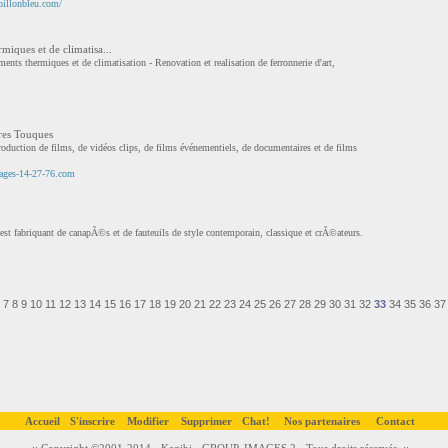
pillonbleu.com/
iques et de climatisa...
ents thermiques et de climatisation - Renovation et realisation de ferronnerie d'art,
res Touques
oduction de films, de vidéos clips, de films événementiels, de documentaires et de films
iages-14-27-76.com
fabriquant de canapÃ©s et de fauteuils de style contemporain, classique et crÃ©ateurs.
7
8
9
10
11
12
13
14
15
16
17
18
19
20
21
22
23
24
25
26
27
28
29
30
31
32
33
34
35
36
37
Accueil
S'inscrire
Modifier
Supprimer
Chat!
Nos partenaires
Contact