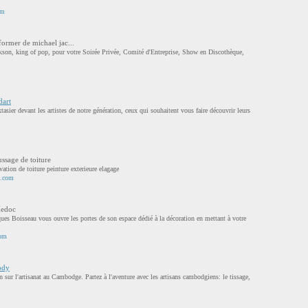
om
former de michael jac...
ckson, king of pop, pour votre Soirée Privée, Comité d'Entreprise, Show en Discothèque,
dart
xtasier devant les artistes de notre génération, ceux qui souhaitent vous faire découvrir leurs
ussage de toiture
vation de toiture peinture exterieure elagage
d.com
Medoc
ues Boisseau vous ouvre les portes de son espace dédié à la décoration en mettant à votre
com
ody
sur l'artisanat au Cambodge. Partez à l'aventure avec les artisans cambodgiens: le tissage,