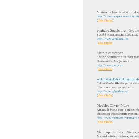
Minimal techno house art pixel g
http://www.myspace.com/whytes
[
plus d'infos
]
Sanitaire Strasbourg - Géothe
Société Moemersheim spécialiste d'
http://www.davmoem.net
[
plus d'infos
]
Marbre et création
Société de marbrerie réalisant tou
Découvrez le design mode...
http://www.kimpe.eu
[
plus d'infos
]
--SG BEADSART Creation de
Sabine Greder file des perles de v
bijoux avec ses propres perl...
http://www.sgbeadsart.ch
[
plus d'infos
]
Meubles Olivier Maire
Artisan ébéniste d'art je crée et 
fabrication traditionnelle avec mi.
http://www.meublesoliviermaire.
[
plus d'infos
]
Mon Papillon Bleu - Atelier, c
Materiel artistes, cadeaux, ateliers