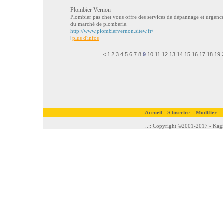
Plombier Vernon
Plombier pas cher vous offre des services de dépannage et urgence
du marché de plomberie.
http://www.plombiervernon.sitew.fr/
[
plus d'infos
]
<
1
2
3
4
5
6
7
8
9
10
11
12
13
14
15
16
17
18
19
Accueil
S'inscrire
Modifier
..:: Copyright ©2001-2017 - Kagi