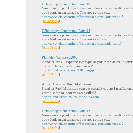
Débouchage Canalisation Paris 15
Nous avons la possibilité d`intervenir chez vous le plus tôt possi
votre équipement sanitaire. Tous nos travaux so...
http://www.jefaismonsite.fr/debouchage-canalisationparis15/
[
plus d'infos
]
Débouchage Canalisation Paris 14
Nous avons la possibilité d`intervenir chez vous le plus tôt possi
votre équipement sanitaire. Tous nos travaux so...
http://www.jefaismonsite.fr/debouchage-canalisationparis14/
[
plus d'infos
]
Plombier Nanterre 92000
Plombier Paris , l'expertise technique de pointe rapide est un service
clientèle. La société de plomberie à Pa...
http://plombiernanterre-92000.blogspot.fr/
[
plus d'infos
]
Artisan Plombier Rueil Malmaison
Plombier Rueil Malmaison sont des spécialistes dans l`installation e
votre disposition pour vous conseiller d...
http://plombierrueilmalmaison.wifeo.com
[
plus d'infos
]
Débouchage Canalisation Paris 12
Nous avons la possibilité d`intervenir chez vous le plus tôt possi
votre équipement sanitaire. Tous nos travaux so...
http://www.jefaismonsite.fr/debouchage-canalisationparis12/
[
plus d'infos
]