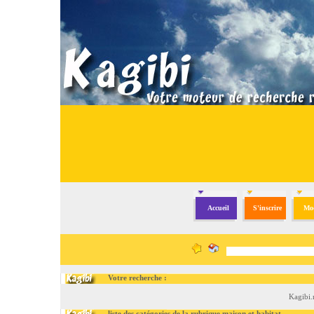
Accueil
S'inscrire
Mod
Votre recherche :
Kagibi.
liste des catégories de la rubrique maison et habitat