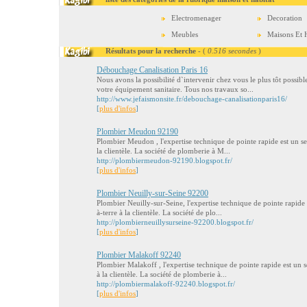
Electromenager
Decoration
Meubles
Maisons Et H
Résultats pour la recherche
- (
0.516 secondes
)
Débouchage Canalisation Paris 16
Nous avons la possibilité d`intervenir chez vous le plus tôt possi
votre équipement sanitaire. Tous nos travaux so...
http://www.jefaismonsite.fr/debouchage-canalisationparis16/
[
plus d'infos
]
Plombier Meudon 92190
Plombier Meudon , l'expertise technique de pointe rapide est un ser
la clientèle. La société de plomberie à M...
http://plombiermeudon-92190.blogspot.fr/
[
plus d'infos
]
Plombier Neuilly-sur-Seine 92200
Plombier Neuilly-sur-Seine, l'expertise technique de pointe rapide e
à-terre à la clientèle. La société de plo...
http://plombierneuillysurseine-92200.blogspot.fr/
[
plus d'infos
]
Plombier Malakoff 92240
Plombier Malakoff , l'expertise technique de pointe rapide est un se
à la clientèle. La société de plomberie à...
http://plombiermalakoff-92240.blogspot.fr/
[
plus d'infos
]