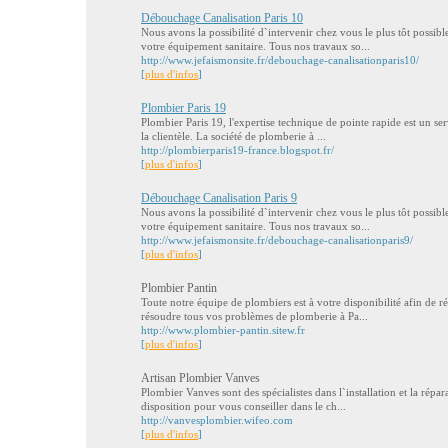
Débouchage Canalisation Paris 10
Nous avons la possibilité d`intervenir chez vous le plus tôt possi
votre équipement sanitaire. Tous nos travaux so...
http://www.jefaismonsite.fr/debouchage-canalisationparis10/
[
plus d'infos
]
Plombier Paris 19
Plombier Paris 19, l'expertise technique de pointe rapide est un serv
la clientèle. La société de plomberie à ...
http://plombierparis19-france.blogspot.fr/
[
plus d'infos
]
Débouchage Canalisation Paris 9
Nous avons la possibilité d`intervenir chez vous le plus tôt possi
votre équipement sanitaire. Tous nos travaux so...
http://www.jefaismonsite.fr/debouchage-canalisationparis9/
[
plus d'infos
]
Plombier Pantin
Toute notre équipe de plombiers est à votre disponibilité afin de 
résoudre tous vos problèmes de plomberie à Pa...
http://www.plombier-pantin.sitew.fr
[
plus d'infos
]
Artisan Plombier Vanves
Plombier Vanves sont des spécialistes dans l`installation et la répar
disposition pour vous conseiller dans le ch...
http://vanvesplombier.wifeo.com
[
plus d'infos
]