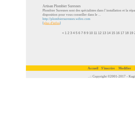
Artisan Plombier Suresnes
Plombier Suresnes sont des spécialistes dans l`installation et la rép
disposition pour vous conseiller dans le ...
http://plombiersuresnes.wifeo.com
[
plus d'infos
]
<
1
2
3
4
5
6
7
8
9
10
11
12
13
14
15
16
17
18
19
Accueil
S'inscrire
Modifier
..:: Copyright ©2001-2017 - Kagi