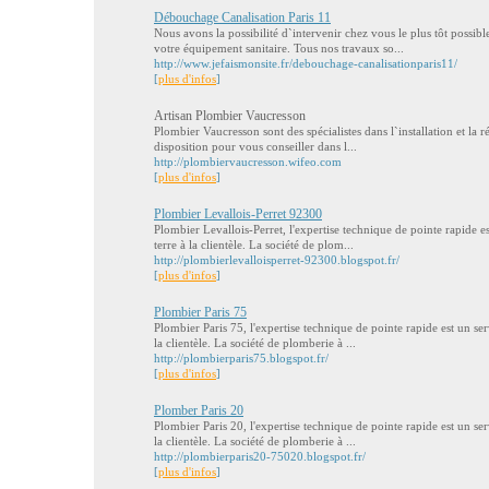
Débouchage Canalisation Paris 11
Nous avons la possibilité d`intervenir chez vous le plus tôt possi
votre équipement sanitaire. Tous nos travaux so...
http://www.jefaismonsite.fr/debouchage-canalisationparis11/
[
plus d'infos
]
Artisan Plombier Vaucresson
Plombier Vaucresson sont des spécialistes dans l`installation et la r
disposition pour vous conseiller dans l...
http://plombiervaucresson.wifeo.com
[
plus d'infos
]
Plombier Levallois-Perret 92300
Plombier Levallois-Perret, l'expertise technique de pointe rapide es
terre à la clientèle. La société de plom...
http://plombierlevalloisperret-92300.blogspot.fr/
[
plus d'infos
]
Plombier Paris 75
Plombier Paris 75, l'expertise technique de pointe rapide est un serv
la clientèle. La société de plomberie à ...
http://plombierparis75.blogspot.fr/
[
plus d'infos
]
Plomber Paris 20
Plombier Paris 20, l'expertise technique de pointe rapide est un serv
la clientèle. La société de plomberie à ...
http://plombierparis20-75020.blogspot.fr/
[
plus d'infos
]