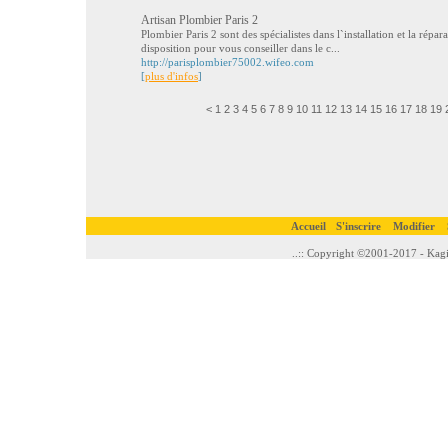
Artisan Plombier Paris 2
Plombier Paris 2 sont des spécialistes dans l`installation et la répar
disposition pour vous conseiller dans le c...
http://parisplombier75002.wifeo.com
[
plus d'infos
]
<
1
2
3
4
5
6
7
8
9
10
11
12
13
14
15
16
17
18
19
Accueil
S'inscrire
Modifier
..:: Copyright ©2001-2017 - Kagi