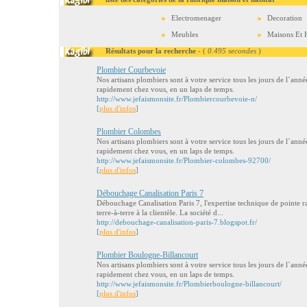
Electromenager
Decoration
Meubles
Maisons Et H
Résultats pour la recherche
- (
0.495 secondes
)
Plombier Courbevoie
Nos artisans plombiers sont à votre service tous les jours de l`anné
rapidement chez vous, en un laps de temps.
http://www.jefaismonsite.fr/Plombiercourbevoie-n/
[
plus d'infos
]
Plombier Colombes
Nos artisans plombiers sont à votre service tous les jours de l`anné
rapidement chez vous, en un laps de temps.
http://www.jefaismonsite.fr/Plombier-colombes-92700/
[
plus d'infos
]
Débouchage Canalisation Paris 7
Débouchage Canalisation Paris 7, l'expertise technique de pointe ra
terre-à-terre à la clientèle. La société d...
http://debouchage-canalisation-paris-7.blogspot.fr/
[
plus d'infos
]
Plombier Boulogne-Billancourt
Nos artisans plombiers sont à votre service tous les jours de l`anné
rapidement chez vous, en un laps de temps.
http://www.jefaismonsite.fr/Plombierboulogne-billancourt/
[
plus d'infos
]