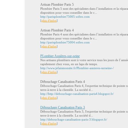
Artisan Plombier Paris 5
Plombier Paris 5 sont des spécialistes dans l`installation et la répar
disposition pour vous conseiller dans le c...
http://parisplombier75005.wifeo.com
[
plus d'infos
]
Artisan Plombier Paris 4
Plombier Paris 4 sont des spécialistes dans l`installation et la répar
disposition pour vous conseiller dans le c...
http://parisplombier75004.wifeo.com
[
plus d'infos
]
PLombier Asnières-sur-seine
Nos artisans plombiers sont à votre service tous les jours de l`anné
rapidement chez vous, en un laps de temps.
http://www.jefaismonsite.fr/Plombier-asnieres-surseine-/
[
plus d'infos
]
Débouchage Canalisation Paris 4
Débouchage Canalisation Paris 4, l'expertise technique de pointe ra
terre-à-terre à la clientèle. La société d...
http://http://debouchage-canalisation-paris4.blogspot.fr/
[
plus d'infos
]
Débouchage Canalisation Paris 3
Débouchage Canalisation Paris 3, l'expertise technique de pointe ra
terre-à-terre à la clientèle. La société d...
http://debouchage-canalisation-paris-3.blogspot.fr/
[
plus d'infos
]