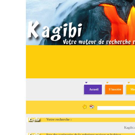
Accueil
S'inscrire
Mod
Votre recherche :
Kagibi.
liste des catégories de la rubrique maison et habitat