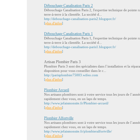
Débouchage Canalisation Paris 2
Débouchage Canalisation Paris 2, l'expertise technique de pointe ra
terre-à-terre à la clientèle. La société d...
http://debouchage-canalisation-paris2.blogspot.fr/
[
plus d'infos
]
Débouchage Canalisation Paris 1
Débouchage Canalisation Paris 1, l'expertise technique de pointe ra
terre-à-terre à la clientèle. La société d...
http://debouchage-canalisation-paris1.blogspot.fr/
[
plus d'infos
]
Artisan Plombier Paris 3
Plombier Paris 3 sont des spécialistes dans l`installation et la répar
disposition pour vous conseiller dans le c...
http://parisplombier75003.wifeo.com
[
plus d'infos
]
Plombier Arcueil
Nos artisans plombiers sont à votre service tous les jours de l`anné
rapidement chez vous, en un laps de temps.
http://www.jefaismonsite.fr/Plombier-arcueil/
[
plus d'infos
]
Plombier Alfortville
Nos artisans plombiers sont à votre service tous les jours de l`anné
rapidement chez vous, en un laps de temps.
http://www.jefaismonsite.fr/plombieralfortville/
[
plus d'infos
]