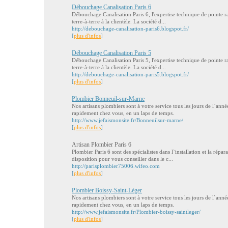
Débouchage Canalisation Paris 6
Débouchage Canalisation Paris 6, l'expertise technique de pointe ra
terre-à-terre à la clientèle. La société d...
http://debouchage-canalisation-paris6.blogspot.fr/
[
plus d'infos
]
Débouchage Canalisation Paris 5
Débouchage Canalisation Paris 5, l'expertise technique de pointe ra
terre-à-terre à la clientèle. La société d...
http://debouchage-canalisation-paris5.blogspot.fr/
[
plus d'infos
]
Plombier Bonneuil-sur-Marne
Nos artisans plombiers sont à votre service tous les jours de l`anné
rapidement chez vous, en un laps de temps.
http://www.jefaismonsite.fr/Bonneuilsur-marne/
[
plus d'infos
]
Artisan Plombier Paris 6
Plombier Paris 6 sont des spécialistes dans l`installation et la répar
disposition pour vous conseiller dans le c...
http://parisplombier75006.wifeo.com
[
plus d'infos
]
Plombier Boissy-Saint-Léger
Nos artisans plombiers sont à votre service tous les jours de l`anné
rapidement chez vous, en un laps de temps.
http://www.jefaismonsite.fr/Plombier-boissy-saintleger/
[
plus d'infos
]