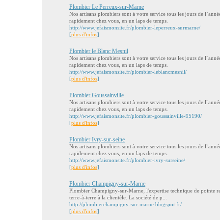
Plombier Le Perreux-sur-Marne
Nos artisans plombiers sont à votre service tous les jours de l`anné
rapidement chez vous, en un laps de temps.
http://www.jefaismonsite.fr/plombier-leperreux-surmarne/
[
plus d'infos
]
Plombier le Blanc Mesnil
Nos artisans plombiers sont à votre service tous les jours de l`anné
rapidement chez vous, en un laps de temps.
http://www.jefaismonsite.fr/plombier-leblancmesnil/
[
plus d'infos
]
Plombier Goussainville
Nos artisans plombiers sont à votre service tous les jours de l`anné
rapidement chez vous, en un laps de temps.
http://www.jefaismonsite.fr/plombier-goussainville-95190/
[
plus d'infos
]
Plombier Ivry-sur-seine
Nos artisans plombiers sont à votre service tous les jours de l`anné
rapidement chez vous, en un laps de temps.
http://www.jefaismonsite.fr/plombier-ivry-surseine/
[
plus d'infos
]
Plombier Champigny-sur-Marne
Plombier Champigny-sur-Marne, l'expertise technique de pointe rap
terre-à-terre à la clientèle. La société de p...
http://plombierchampigny-sur-marne.blogspot.fr/
[
plus d'infos
]