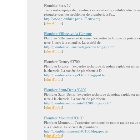
Plombier Paris 17
Toute notre équipe de plombiers est à votre disponibilité afin de 
résoudre tous vos problèmes de plomberie à Pa...
http://www.plombier-paris-17.sitew.org
[
plus d'infos
]
Plombier Villeneuve-la-Garenne
Plombier Villeneuve-la-Garenne, l'expertise technique de pointe rap
terre-à-terre à la clientèle. La société de...
http://plombier-villeneuvelagarenne.blogspot.fr/
[
plus d'infos
]
Plombier Drancy 93700
Plombier Drancy , l'expertise technique de pointe rapide est un serv
la clientèle. La société de plomberie à D...
http://plombier-drancy-93700.blogspot.fr/
[
plus d'infos
]
Plombier Saint-Denis 93200
Plombier Saint-Denis, l'expertise technique de pointe rapide est un 
terre à la clientèle. La société de plomberie...
http://plombier-saint-denis-93200.blogspot.fr/
[
plus d'infos
]
Plombier Montreuil 93100
Plombier Montreuil , l'expertise technique de pointe rapide est un s
à la clientèle. La société de plomberie ...
http://plombiermontreuil-93100.blogspot.fr/
[
plus d'infos
]