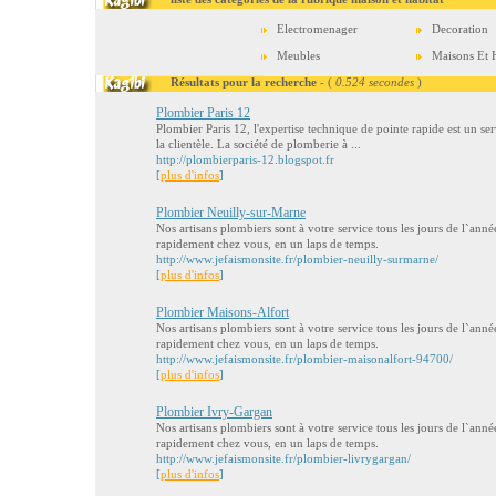
Electromenager
Decoration
Meubles
Maisons Et H
Résultats pour la recherche
- (
0.524 secondes
)
Plombier Paris 12
Plombier Paris 12, l'expertise technique de pointe rapide est un serv
la clientèle. La société de plomberie à ...
http://plombierparis-12.blogspot.fr
[
plus d'infos
]
Plombier Neuilly-sur-Marne
Nos artisans plombiers sont à votre service tous les jours de l`anné
rapidement chez vous, en un laps de temps.
http://www.jefaismonsite.fr/plombier-neuilly-surmarne/
[
plus d'infos
]
Plombier Maisons-Alfort
Nos artisans plombiers sont à votre service tous les jours de l`anné
rapidement chez vous, en un laps de temps.
http://www.jefaismonsite.fr/plombier-maisonalfort-94700/
[
plus d'infos
]
Plombier Ivry-Gargan
Nos artisans plombiers sont à votre service tous les jours de l`anné
rapidement chez vous, en un laps de temps.
http://www.jefaismonsite.fr/plombier-livrygargan/
[
plus d'infos
]