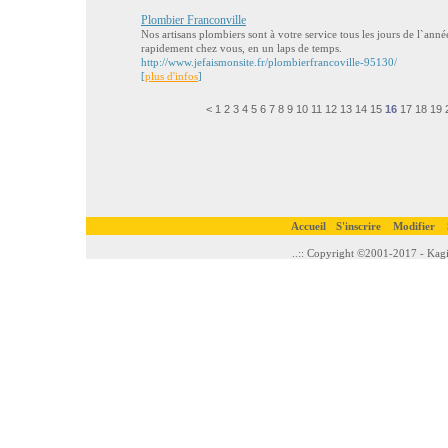
Plombier Franconville
Nos artisans plombiers sont à votre service tous les jours de l`anné
rapidement chez vous, en un laps de temps.
http://www.jefaismonsite.fr/plombierfrancoville-95130/
[
plus d'infos
]
<
1
2
3
4
5
6
7
8
9
10
11
12
13
14
15
16
17
18
19
Accueil
S'inscrire
Modifier
..:: Copyright ©2001-2017 - Kagi