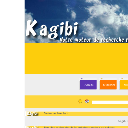
Accueil
S'inscrire
Mod
Votre recherche :
Kagibi.
liste des catégories de la rubrique maison et habitat