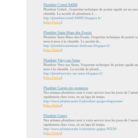
Plombier Créteil 94000
Plombier Créteil , l'expertise technique de pointe rapide est un servi
clientèle. La société de plomberie à ...
http://plombiercreteil-94000.blogspot.fr/
[
plus d'infos
]
Plombier Saint-Maur-des-Fossés
Plombier Saint-Maur-des-Fossés, l'expertise technique de pointe rap
terre-à-terre à la clientèle. La société de...
http://plombiersaintmaur-desfosses.blogspot.fr/
[
plus d'infos
]
Plombier Vitry-sur-Seine
Plombier Vitry-sur-Seine, l'expertise technique de pointe rapide est
terre à la clientèle. La société de plomb...
http://plombiervitry-sur-seine.blogspot.fr/
[
plus d'infos
]
Plombier Garges-les-gonnesse
Nos artisans plombiers sont à votre service tous les jours de l`anné
rapidement chez vous, en un laps de temps.
http://www.jefaismonsite.fr/plombier-garges-lesgonesse/
[
plus d'infos
]
Plombier Gagny
Nos artisans plombiers sont à votre service tous les jours de l`anné
rapidement chez vous, en un laps de temps.
http://www.jefaismonsite.fr/plombier-gagny-93220/
[
plus d'infos
]