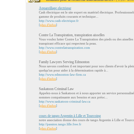
Appareillage electrique
Cash électrique est le site expert en matériel électrique. Professionnel
gamme de produits courants et technique...
http://www.cash-electrique.fr
[
plus d'infos
]
Contre La Transpiration, transpiration aisselles
Vous voulez lutter Contre La Transpiration des pieds ou des aisselle
transpirant efficace qui respectent la peau.
http://www.contrelatranspiration.com
[
plus d'infos
]
Family Lawyers Serving Edmonton
Nous savons combien il est important pour nos clients d'avoir la plei
quelqu'un pour aider à la détermination rapide à...
http://www.edmonton-law-firm.ca
[
plus d'infos
]
Saskatoon Criminal Law
Appelez-nous à Saskatoon et à nous apporter un service personnalisé,
sommes compatissante aux besoins et aux préoc...
http://www.saskatoon-criminal-law.ca
[
plus d'infos
]
cours de tango Argentin à Lille et Tourcoing
notre association donne des cours de tango Argentin à Lille et Tourc
http://passion.tango.lille.free.fr
[
plus d'infos
]