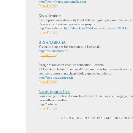
http://www.fr.oregonscientific.com
[
plus d'infos
]
Devis electricite
L'entreprise www.devis-city.fr est tellement pratique pour chaque 
d'électricité. Cette entreprise vous propos...
http://www.devis-city.fr/electricite/174-Devis-%E9lectricit%E9.html
[
plus d'infos
]
BTS ANABIOTEC
Visitez le blog des
bts anabiotec
, le
btsa anabi...
http://bts-anabiotec.fr
[
plus d'infos
]
Réagir association chantier d'insertion Lestrem
RéAgir Association Chantiers d'Insertion, favoriser le devenir socio
comme support maraichage biologique et entretien...
http://asso-reagir.sitego.fr
[
plus d'infos
]
Lissage japonais Paris
Pour changer de tête et avoir les cheveux bien lisses, le lissage japon
les meilleurs résultats.
http://la-belle.fr
[
plus d'infos
]
<
1
2
3
4
5
6
7
8
9
10
11
12
13
14
15
16
17
18
19