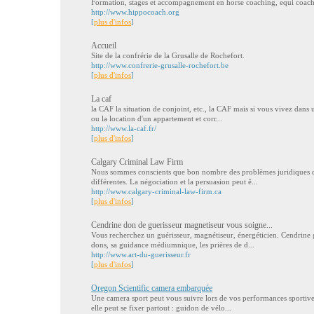
Formation, stages et accompagnement en horse coaching, equi coac
http://www.hippocoach.org
[
plus d'infos
]
Accueil
Site de la confrérie de la Grusalle de Rochefort.
http://www.confrerie-grusalle-rochefort.be
[
plus d'infos
]
La caf
la CAF la situation de conjoint, etc., la CAF mais si vous vivez dans u
ou la location d'un appartement et corr...
http://www.la-caf.fr/
[
plus d'infos
]
Calgary Criminal Law Firm
Nous sommes conscients que bon nombre des problèmes juridiques d'
différentes. La négociation et la persuasion peut ê...
http://www.calgary-criminal-law-firm.ca
[
plus d'infos
]
Cendrine don de guerisseur magnetiseur vous soigne...
Vous recherchez un guérisseur, magnétiseur, énergéticien. Cendrine 
dons, sa guidance médiumnique, les prières de d...
http://www.art-du-guerisseur.fr
[
plus d'infos
]
Oregon Scientific camera embarquée
Une camera sport peut vous suivre lors de vos performances sportives.
elle peut se fixer partout : guidon de vélo...