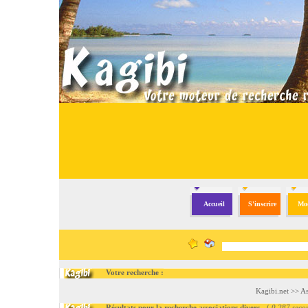
Accueil
S'inscrire
Mod
Votre recherche :
Kagibi.net
>>
As
Résultats pour la recherche associations divers
- (
0.287 seco