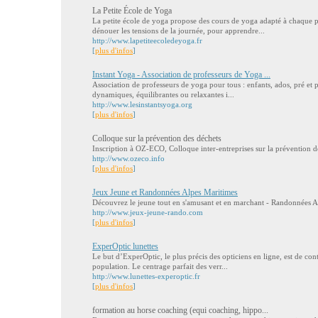
La Petite École de Yoga
La petite école de yoga propose des cours de yoga adapté à chaque p
dénouer les tensions de la journée, pour apprendre...
http://www.lapetiteecoledeyoga.fr
[
plus d'infos
]
Instant Yoga - Association de professeurs de Yoga ...
Association de professeurs de yoga pour tous : enfants, ados, pré et po
dynamiques, équilibrantes ou relaxantes i...
http://www.lesinstantsyoga.org
[
plus d'infos
]
Colloque sur la prévention des déchets
Inscription à OZ-ECO, Colloque inter-entreprises sur la prévention d
http://www.ozeco.info
[
plus d'infos
]
Jeux Jeune et Randonnées Alpes Maritimes
Découvrez le jeune tout en s'amusant et en marchant - Randonnées 
http://www.jeux-jeune-rando.com
[
plus d'infos
]
ExperOptic lunettes
Le but d’ExperOptic, le plus précis des opticiens en ligne, est de cont
population. Le centrage parfait des verr...
http://www.lunettes-experoptic.fr
[
plus d'infos
]
formation au horse coaching (equi coaching, hippo...