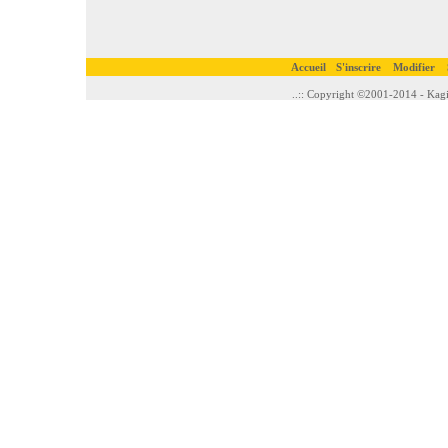
Accueil
S'inscrire
Modifier
..:: Copyright ©2001-2014 - Kagi