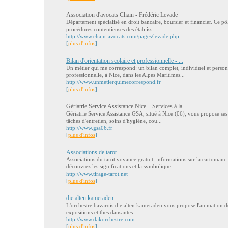
Association d'avocats Chain - Frédéric Levade
Département spécialisé en droit bancaire, boursier et financier. Ce pôle
procédures contentieuses des établiss...
http://www.chain-avocats.com/pages/levade.php
[
plus d'infos
]
Bilan d'orientation scolaire et professionnelle - ...
Un métier qui me correspond: un bilan complet, individuel et personna
professionnelle, à Nice, dans les Alpes Maritimes...
http://www.unmetierquimecorrespond.fr
[
plus d'infos
]
Gériatrie Service Assistance Nice – Services à la ...
Gériatrie Service Assistance GSA, situé à Nice (06), vous propose ses 
tâches d'entretien, soins d'hygiène, cou...
http://www.gsa06.fr
[
plus d'infos
]
Associations de tarot
Associations du tarot voyance gratuit, informations sur la cartomancie 
découvrez les significations et la symbolique ...
http://www.tirage-tarot.net
[
plus d'infos
]
die alten kameraden
L'orchestre bavarois die alten kameraden vous propose l'animation de 
expositions et thes dansantes
http://www.dakorchestre.com
[
plus d'infos
]