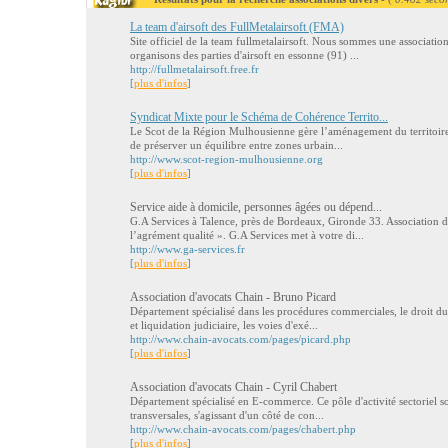
La team d'airsoft des FullMetalairsoft (FMA)
Site officiel de la team fullmetalairsoft. Nous sommes une associatio
organisons des parties d'airsoft en essonne (91) ...
http://fullmetalairsoft.free.fr
[
plus d'infos
]
Syndicat Mixte pour le Schéma de Cohérence Territo...
Le Scot de la Région Mulhousienne gère l’aménagement du territoire 
de préserver un équilibre entre zones urbain...
http://www.scot-region-mulhousienne.org
[
plus d'infos
]
Service aide à domicile, personnes âgées ou dépend...
G.A Services à Talence, près de Bordeaux, Gironde 33. Association d
l’agrément qualité ». G.A Services met à votre di...
http://www.ga-services.fr
[
plus d'infos
]
Association d'avocats Chain - Bruno Picard
Département spécialisé dans les procédures commerciales, le droit du
et liquidation judiciaire, les voies d'exé...
http://www.chain-avocats.com/pages/picard.php
[
plus d'infos
]
Association d'avocats Chain - Cyril Chabert
Département spécialisé en E-commerce. Ce pôle d'activité sectoriel so
transversales, s'agissant d'un côté de con...
http://www.chain-avocats.com/pages/chabert.php
[
plus d'infos
]