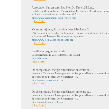
Association humanitaire, Les Bles Du Desert à Mond...
Installée à Mondoubleau, L’association les Blés du Désert vous ouvre 
en faveur des enfants et adolescents d’A...
http://www.association-lbdd-france.com
[
plus d'infos
]
Vacances, séjours, Association Leea à Toulouse (31...
L’Association Leea, située à Toulouse, vous invite à découvrir les sé
enfants et adolescents. Nous espérons que vous...
http://www.leea-vacances-enfants.org
[
plus d'infos
]
travail pour gagner votre pain
La description de votre site!!!site de travail
http://abbmus
[
plus d'infos
]
Da cheng chuan, énergie et méditation au centre ca...
Le centre Calam, en Auvergne, est un lieu pour découvrir des outils 
du coprs et de l'esprit. On y enseigne le...
http://www.centrecalam.com
[
plus d'infos
]
Da cheng chuan, énergie et méditation au centre ca...
Le centre Calam, en Auvergne, est un lieu pour découvrir des outils 
du coprs et de l'esprit. On y enseigne le...
http://www.da-cheng-chuan.fr
[
plus d'infos
]