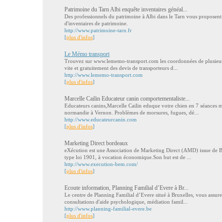
Patrimoine du Tarn Albi enquête inventaires généal...
Des professionnels du patrimoine à Albi dans le Tarn vous proposent 
d'inventaires de patrimoine.
http://www.patrimoine-tarn.fr
[
plus d'infos
]
Le Mémo transport
Trouvez sur www.lememo-transport.com les coordonnées de plusieurs
vite et gratuitement des devis de transporteurs d...
http://www.lememo-transport.com
[
plus d'infos
]
Marcelle Cailin Educateur canin comportementaliste...
Educateurs canins,Marcelle Cailin eduque votre chien en 7 séances 
normandie à Vernon. Problèmes de morsures, fugues, dé...
http://www.educateurcanin.com
[
plus d'infos
]
Marketing Direct bordeaux
eXécution est une Association de Marketing Direct (AMD) issue de
type loi 1901, à vocation économique.Son but est de ...
http://www.execution-bem.com/
[
plus d'infos
]
Ecoute information, Planning Familial d’Evere à Br...
Le centre de Planning Familial d’Evere situé à Bruxelles, vous assure
consultations d'aide psychologique, médiation famil...
http://www.planning-familial-evere.be
[
plus d'infos
]