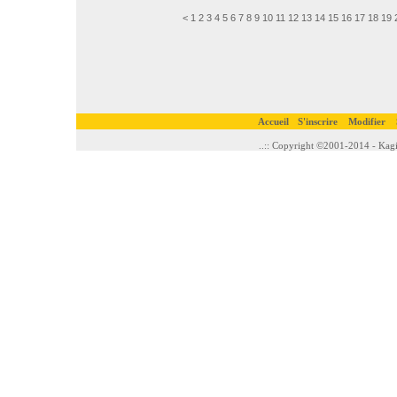
<
1
2
3
4
5
6
7
8
9
10
11
12
13
14
15
16
17
18
19
Accueil
S'inscrire
Modifier
..:: Copyright ©2001-2014 - Kagi