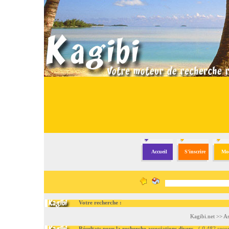
Accueil
S'inscrire
Mod
Votre recherche :
Kagibi.net
>>
As
Résultats pour la recherche associations divers
- (
0.482 seco