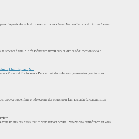
t
posés de professionnels de la voyance par téléphone. Nos médiums auditifs sont à votre
de services à domicile réalisé par des travailleurs en difficulté d'insertion sociale.
biers,Chauffagistes,S...
iers,Vitriers et Electriciens à Paris offrent des solutions permanentes pour tous les
.
n qui propose aux enfants et adolescents des stages pour leur apprendre la concentration
rvices
ez-vous les uns des autres tout en vous rendant service. Partagez vos compétences en vous