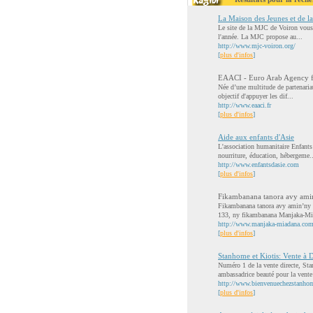
La Maison des Jeunes et de l
Le site de la MJC de Voiron vous 
l'année. La MJC propose au...
http://www.mjc-voiron.org/
[
plus d'infos
]
EAACI - Euro Arab Agency for
Née d’une multitude de partenaria
objectif d'appuyer les dif...
http://www.eaaci.fr
[
plus d'infos
]
Aide aux enfants d'Asie
L'association humanitaire Enfants 
nourriture, éducation, hébergeme..
http://www.enfantsdasie.com
[
plus d'infos
]
Fikambanana tanora avy amin’
Fikambanana tanora avy amin’ny la
133, ny fikambanana Manjaka-Mia
http://www.manjaka-miadana.co
[
plus d'infos
]
Stanhome et Kiotis: Vente à D
Numéro 1 de la vente directe, Sta
ambassadrice beauté pour la vente 
http://www.bienvenuechezstanhom
[
plus d'infos
]