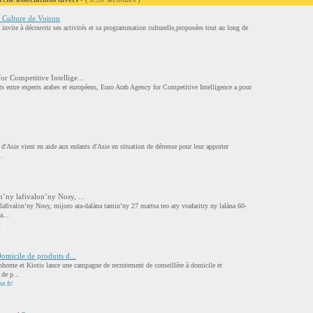
a Culture de Voiron
invite à découvrir ses activités et sa programmation culturelle,proposées tout au long de
 Competitive Intellige...
ts entre experts arabes et européens, Euro Arab Agency for Competitive Intelligence a pour
d'Asie vient en aide aux enfants d'Asie en situation de détresse pour leur apporter
.
ny lafivalon’ny Nosy, ...
fivalon’ny Nosy, mijoro ara-dalàna tamin’ny 27 martsa teo ary voafaritry ny lalàna 60-
...
m
omicile de produits d...
nhome et Kiotis lance une campagne de recrutement de conseillère à domicile et
de p...
e.fr/