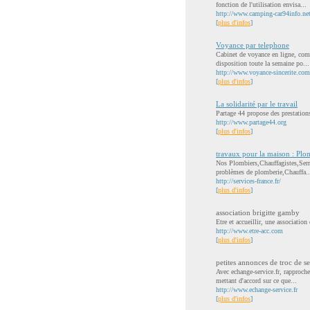
fonction de l'utilisation envisa...
http://www.camping-car94info.ne
[
plus d'infos
]
Voyance par telephone
Cabinet de voyance en ligne, com
disposition toute la semaine po...
http://www.voyance-sincerite.com
[
plus d'infos
]
La solidarité par le travail
Partage 44 propose des prestations 
http://www.partage44.org
[
plus d'infos
]
travaux pour la maison : Plom
Nos Plombiers,Chauffagistes,Serrur
problèmes de plomberie,Chauffa..
http://services-france.fr/
[
plus d'infos
]
association brigitte gamby
Etre et accueillir, une associatio
http://www.etre-acc.com
[
plus d'infos
]
petites annonces de troc de se
Avec echange-service.fr, rapproch
mettant d'accord sur ce que...
http://www.echange-service.fr
[
plus d'infos
]