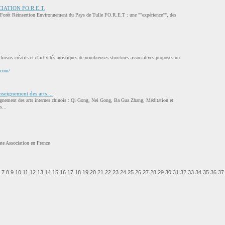
SOCIATION FO.R.E.T.
 Forêt Réinsertion Environnement du Pays de Tulle FO.R.E.T : une ""expérience"", des
oisirs créatifs et d'activités artistiques de nombreuses structures associatives proposes un
.com/
nseignement des arts ...
ignement des arts internes chinois : Qi Gong, Nei Gong, Ba Gua Zhang, Méditation et
s...
ate Association en France
7
8
9
10
11
12
13
14
15
16
17
18
19
20
21
22
23
24
25
26
27
28
29
30
31
32
33
34
35
36
37