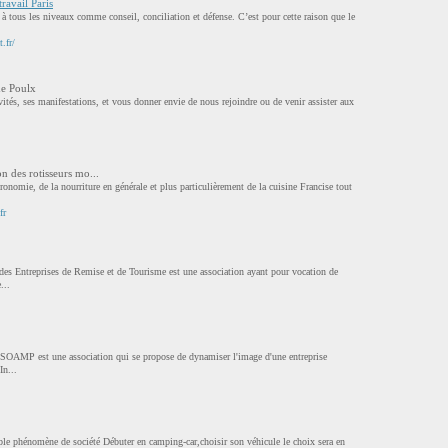
travail Paris
r à tous les niveaux comme conseil, conciliation et défense. C’est pour cette raison que le
.fr/
de Poulx
ivités, ses manifestations, et vous donner envie de nous rejoindre ou de venir assister aux
on des rotisseurs mo...
onomie, de la nourriture en générale et plus particulièrement de la cuisine Francise tout
fr
es Entreprises de Remise et de Tourisme est une association ayant pour vocation de
...
. SOAMP est une association qui se propose de dynamiser l'image d'une entreprise
In...
le phénomène de société Débuter en camping-car,choisir son véhicule le choix sera en