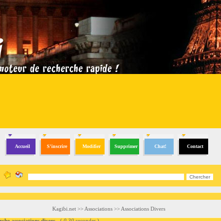
Accueil
S'inscrire
Modifier
Supprimer
Chat!
Contact
Kagibi.net
>>
Associations
>>
Associations Divers
 associations divers
- (
0.30 secondes
)