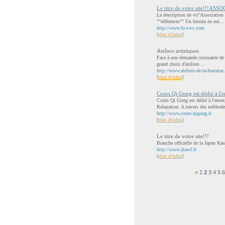
Le titre de votre site!!!AS
La description de vo"Association
""références"" Un besoin en ent...
http://www.fo-r-e-t.com
[
plus d'infos
]
Ateliers artistiques
Face à une demande croissante de l
grand choix d'ateliers ...
http://www.ateliers-de-la-fontaine
[
plus d'infos
]
Cours Qi Gong est dédié à l'e
Cours Qi Gong est dédié à l'ense
Relaxation. A travers des méthode
http://www.cours-qigong.fr
[
plus d'infos
]
Le titre de votre site!!!
Branche officielle de la Japan Kar
http://www.jkawf.fr
[
plus d'infos
]
<
1
2
3
4
5
6