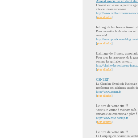
Avocat spécialisé en droit du 
L’avocat est le seul à pouvoir agi
site caillouxmeurice-avo...
http://www.caillouxmeurice-avocat
[
plus d'infos
]
le blog de la chorale Aureto 
Pour connaitre la chorale, ses act
concerts!
http://auretopoulx.over-blog.com/
[
plus d'infos
]
Bailliage de France, associati
Pour tous les amoureux de la gastr
comme les grillades en tou...
http://chaine-des-rotisseurs-france.
[
plus d'infos
]
CSNERT
La Chambre Syndicale Nationale d
représenter ses adhérents auprès de
http://www.csnert.fr
[
plus d'infos
]
Le titre de votre site!!!
Votre site vitrine à moindre coût
artisanale ou commerciale grâce à 
http://www.asso-soamp.fr
[
plus d'infos
]
Le titre de votre site!!!
Le Camping-car devient un véritab