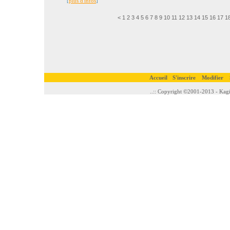
[
plus d'infos
]
<
1
2
3
4
5
6
7
8
9
10
11
12
13
14
15
16
17
1
Accueil
S'inscrire
Modifier
..:: Copyright ©2001-2013 - Kagi