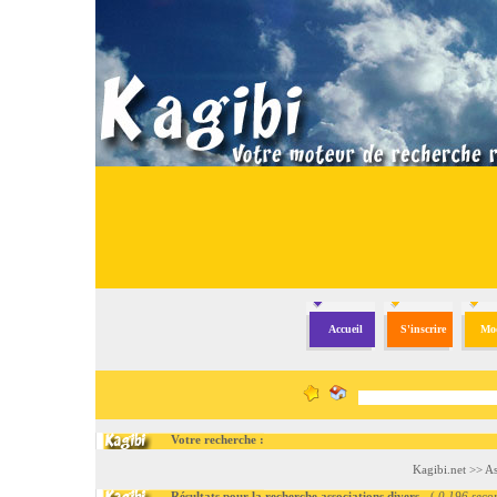
Accueil
S'inscrire
Mod
Votre recherche :
Kagibi.net
>>
As
Résultats pour la recherche associations divers
- (
0.196 seco