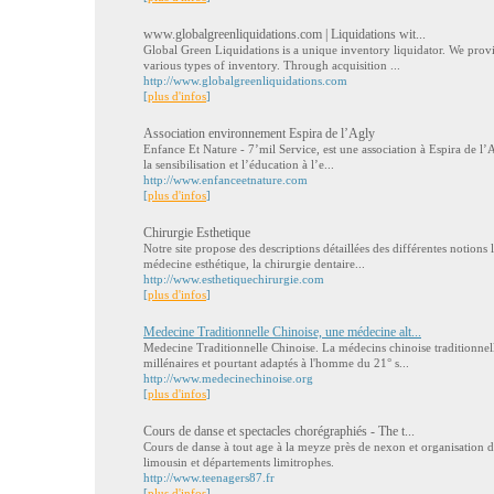
www.globalgreenliquidations.com | Liquidations wit...
Global Green Liquidations is a unique inventory liquidator. We provi
various types of inventory. Through acquisition ...
http://www.globalgreenliquidations.com
[
plus d'infos
]
Association environnement Espira de l’Agly
Enfance Et Nature - 7’mil Service, est une association à Espira de l’A
la sensibilisation et l’éducation à l’e...
http://www.enfanceetnature.com
[
plus d'infos
]
Chirurgie Esthetique
Notre site propose des descriptions détaillées des différentes notions l
médecine esthétique, la chirurgie dentaire...
http://www.esthetiquechirurgie.com
[
plus d'infos
]
Medecine Traditionnelle Chinoise, une médecine alt...
Medecine Traditionnelle Chinoise. La médecins chinoise traditionnelle
millénaires et pourtant adaptés à l'homme du 21° s...
http://www.medecinechinoise.org
[
plus d'infos
]
Cours de danse et spectacles chorégraphiés - The t...
Cours de danse à tout age à la meyze près de nexon et organisation d
limousin et départements limitrophes.
http://www.teenagers87.fr
[
plus d'infos
]