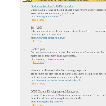
Graine de Savoir et Soif d’Apprendre
L’association Graine de Savoir et Soif d’Apprendre a pour objectif d
savoir et à la connaissance, donc à la for...
http://www.grainedesavoir.fr/
[
plus d'infos
]
Test ADN
Informations utiles sur le test de paternité et le test ADN. Lisez a prop
nous envoyer vos questions.
http://www.test-paternite-adn.fr
[
plus d'infos
]
Cystitis pain
Ceci est le site ou vous trouverez les meilleures informations sur les 
méthodes de traitement et les symptômes...
http://www.cystitissymptoms.org
[
plus d'infos
]
eleveurs de chevaux lusitanien, dressage, reproduc...
groupement des eleveurs de chevaux Lusitaniens des alpes de haute
de trois éleveurs passionnés par le cheval Lusi...
http://www.eleveurs-de-chevaux-lusitaniens.fr
[
plus d'infos
]
ONG Groupe Développement Madagascar
Groupe Développement Madagascar, membre du réseau Acting for Life
de solidarité internationale qui intervient à Ma...
http://www.gdmadagascar.org
[
plus d'infos
]