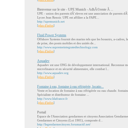
Bienvenue sur le site - UPE Munich - AdhÃ©rente Ã ...
UPE - union des parents dÂ´eleves est une association de parents d
Lycee Jean Renoir. UPE est affiliee a la FAPE...
http://upemunich.net
[
plus d'infos
]
Fluid Power Systems
Offshore Systems fournit des marins tels que les bossoirs, a-cadres,
de prise, des ponts mobiles et des unités de...
http://www.supremeintegratedtechnology.com
[
plus d'infos
]
Aquadev
Aquadev est une ONG de développement international. Reconnue mo
microfinance et en sécurité alimentaire, elle combat l...
http://www.aquadev.org
[
plus d'infos
]
Fontaine à eau, fontaine à eau réfrigérée, locatio...
Vente et location de fontaine à eau réfrigérée ou eau chaude. fontaine 
Spécialiste et distributeur de fontaine ...
http://www.ldafrance.fr
[
plus d'infos
]
Portail
Espace de l'Association gendarmes et citoyens Association Gendarme
Gendarmes et Citoyens (Loi 1901), composée d...
http://legendarmecitoyen.forumactif.net/