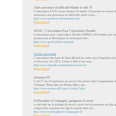
Aides personnes en difficulté Mantes la ville 78
L’association I.A.D a pour mission de mettre l’économie au service 
autonomie aux personnes en difficulté, grâce à une...
http://www.insertion-iad-batiment.com
[
plus d'infos
]
APAD - L'Association Pour l' Agriculture Durable
L’association pour l’agriculture durable (APAD) a été fondée, par un
promouvoir et développer les techniques liée...
http://www.apad-tunisie.org/apad/
[
plus d'infos
]
Crèche provençale
L’association des Amis de Saint Michel fut créée sous l’impulsion
en Provence. En 1973, il lance l’idée d’une asso...
http://www.chapelle-saintmichel-provence.fr
[
plus d'infos
]
Aventures 05
C’est 27 ans d’expérience au service des jeunes dans l’organisation d
l’étranger. Basés dans les Hautes Alpes, par...
http://www.aventures05.asso.fr/index2.php
[
plus d'infos
]
FoOlosophie et Compagnie, partageons le savoir.
ce site basé sur le partage du savoir a pour but de permettre au plu
comprendre comment est régit le monde dans son...
http://www.foolosophie-et-compagnie.fr/
[
plus d'infos
]