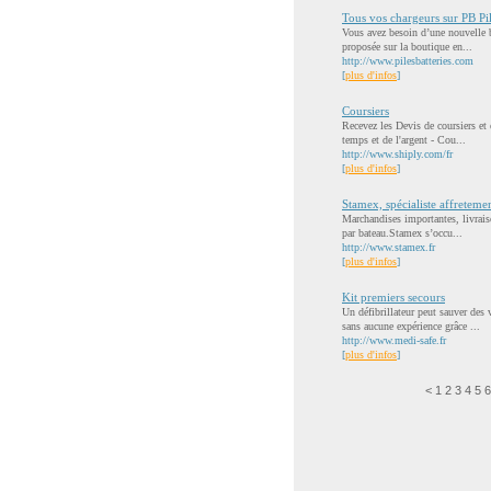
Tous vos chargeurs sur PB Pile
Vous avez besoin d’une nouvelle ba
proposée sur la boutique en...
http://www.pilesbatteries.com
[
plus d'infos
]
Coursiers
Recevez les Devis de coursiers et 
temps et de l'argent - Cou...
http://www.shiply.com/fr
[
plus d'infos
]
Stamex, spécialiste affreteme
Marchandises importantes, livraiso
par bateau.Stamex s’occu...
http://www.stamex.fr
[
plus d'infos
]
Kit premiers secours
Un défibrillateur peut sauver des
sans aucune expérience grâce ...
http://www.medi-safe.fr
[
plus d'infos
]
<
1
2
3
4
5
6