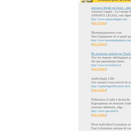
annonce légale en ligne : atte
Annonces Légales : La Centrale d
ANNONCE LÉGALE, tout départ
http://www.annoncelegale.com
[
plus d'infos
]
Mustequipements.com
Must Equipement est le grand spéci
http://www.mustequipements.co
[
plus d'infos
]
Rx-toulouse radiologie Toul
Tous les examens radiologiques pe
tels que panoramique dentai...
http://www.rx-toulouse.fr
[
plus d'infos
]
sophrologie Lille
Site consacré à mon activité de 
http://sophrologielille.perso.sfr.fr
[
plus d'infos
]
Fédération d’aide à domicile
Regroupement de structures d’aide
structures adhérentes, négo...
http://www.una-nord.fr
[
plus d'infos
]
Droit individuel formation a
Pour la formation continue de vos 