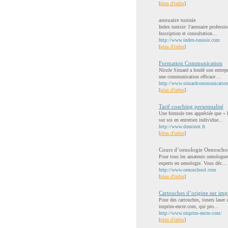
[
plus d'infos
]
annuaire tunisie
Index tunisie: l'annuaire professi
Inscription et consultation...
http://www.index-tunisie.com
[
plus d'infos
]
Formation Communication
Nicole Simard a fondé son entrepr
une communication efficace ...
http://www.simardcommunicatio
[
plus d'infos
]
Tarif coaching personnalisé
Une formule tres appréciée que « 
sur soi en entretien individue...
http://www.dominot.fr
[
plus d'infos
]
Cours d’oenologie Oenoscho
Pour tous les amateurs oenologues
experts en oenologie. Vous déc...
http://www.oenoschool.com
[
plus d'infos
]
Cartouches d’origine sur im
Pour des cartouches, toners laser 
imprim-encre.com, qui pro...
http://www.imprim-encre.com/
[
plus d'infos
]