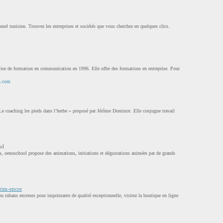
onnel tunisien. Trouvez les entreprises et sociétés que vous cherchez en quelques clics.
ise de formation en communication en 1996. Elle offre des formations en entreprise. Pour
n.com
Le coaching les pieds dans l’herbe » proposé par Jérôme Dominot. Elle conjugue travail
ol
, oenoschool propose des animations, initiations et dégustations animées par de grands
prim-encre
ou rubans encreurs pour imprimante de qualité exceptionnelle, visitez la boutique en ligne