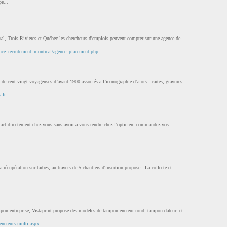
e...
al, Trois-Rivieres et Québec les chercheurs d'emplois peuvent compter sur une agence de
ence_recrutement_montreal/agence_placement.php
s de cent-vingt voyageuses d’avant 1900 associés a l’iconographie d’alors : cartes, gravures,
.fr
ntact directement chez vous sans avoir a vous rendre chez l’opticien, commandez vos
 récupération sur tarbes, au travers de 5 chantiers d'insertion propose : La collecte et
pon entreprise, Vistaprint propose des modeles de tampon encreur rond, tampon dateur, et
encreurs-multi.aspx