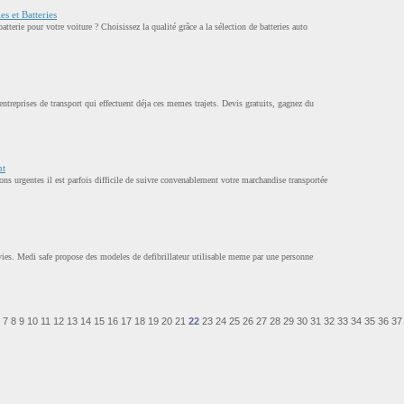
s et Batteries
tterie pour votre voiture ? Choisissez la qualité grâce a la sélection de batteries auto
entreprises de transport qui effectuent déja ces memes trajets. Devis gratuits, gagnez du
nt
ns urgentes il est parfois difficile de suivre convenablement votre marchandise transportée
 vies. Medi safe propose des modeles de defibrillateur utilisable meme par une personne
7
8
9
10
11
12
13
14
15
16
17
18
19
20
21
22
23
24
25
26
27
28
29
30
31
32
33
34
35
36
37