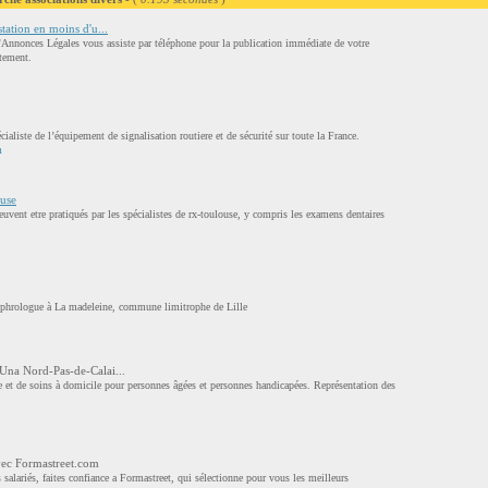
station en moins d'u...
'Annonces Légales vous assiste par téléphone pour la publication immédiate de votre
ement.
aliste de l’équipement de signalisation routiere et de sécurité sur toute la France.
m
ouse
uvent etre pratiqués par les spécialistes de rx-toulouse, y compris les examens dentaires
sophrologue à La madeleine, commune limitrophe de Lille
 Una Nord-Pas-de-Calai...
 et de soins à domicile pour personnes âgées et personnes handicapées. Représentation des
vec Formastreet.com
salariés, faites confiance a Formastreet, qui sélectionne pour vous les meilleurs