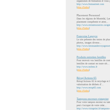
organismes de formation et vous p
http://www.formastreet.com
[
plus d'infos
]
Placement Personnel
Dans les régions de Montréal, Lav
placement compétente et atten...
http://www.extraressources.ca/ag
[
plus d'infos
]
Françoise Lapeyre
Le site présente des textes de plu
photos, images diverse...
http://www.leromandesvoyageuses
[
plus d'infos
]
Produits entretien lentilles
Pour recevoir vos lentilles de co
lentilles de contact en toute séc...
http://www.mrlens.fr
[
plus d'infos
]
Récup'Actions 65
Récup'Actions 65 le recyclage et la
valorisation de déchets d'...
http://www.recup65.com
[
plus d'infos
]
Tampons encreurs vistaprint
Pour votre tampon encreur ou tam
peut s’occuper de votre créat...
http://www.vistaprint.fr/tampons-