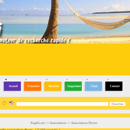
Accueil
S'inscrire
Modifier
Supprimer
Chat!
Contact
Kagibi.net
>>
Associations
>>
Associations Divers
 associations divers
- (
0.193 secondes
)